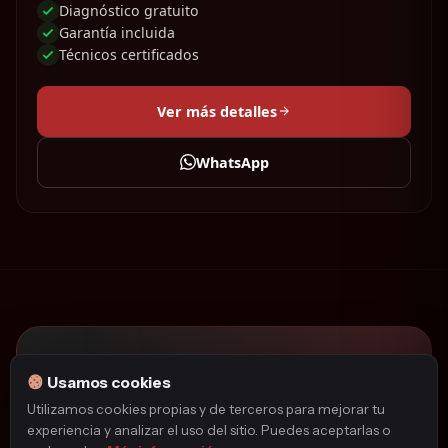
Diagnóstico gratuito
Garantía incluida
Técnicos certificados
Ver más detalles
WhatsApp
¿No encuentras el servicio que
Usamos cookies
necesitas?
Utilizamos cookies propias y de terceros para mejorar tu
Cuéntanos tu caso. Nuestro equipo técnico
experiencia y analizar el uso del sitio. Puedes aceptarlas o