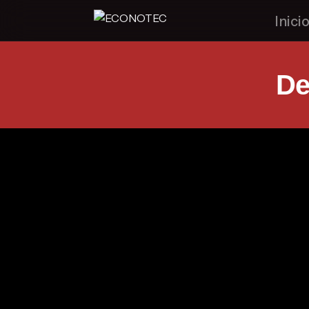
Inici
De