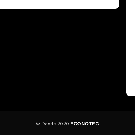
rar tu experiencia y analizar el uso del sitio. Puedes aceptarlas o rech
© Desde 2020
ECONOTEC