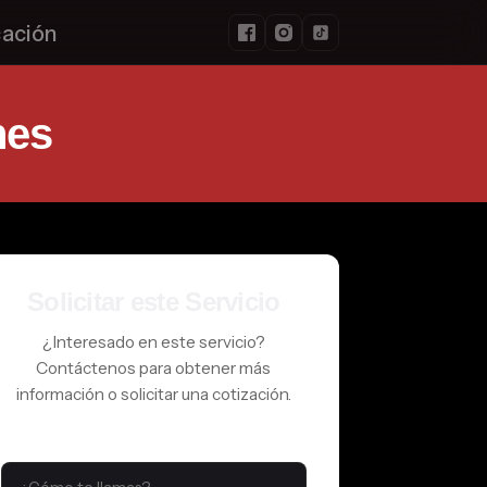
cación
nes
Solicitar este Servicio
¿Interesado en este servicio?
Contáctenos para obtener más
información o solicitar una cotización.
NOMBRE Y APELLIDO